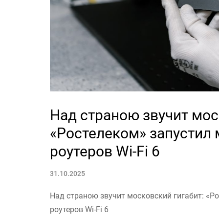
Над страною звучит мос
«Ростелеком» запустил
роутеров Wi-Fi 6
31.10.2025
Над страною звучит московский гигабит: «Р
роутеров Wi-Fi 6