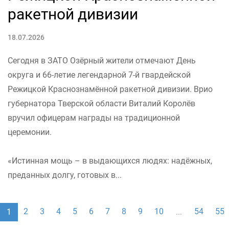
ракетной дивизии
18.07.2026
Сегодня в ЗАТО Озёрный жители отмечают День
округа и 66-летие легендарной 7-й гвардейской
Режицкой Краснознамённой ракетной дивизии. Врио
губернатора Тверской области Виталий Королёв
вручил офицерам награды на традиционной
церемонии.
«Истинная мощь – в выдающихся людях: надёжных,
преданных долгу, готовых в...
2
3
4
5
6
7
8
9
10
54
55
1
...