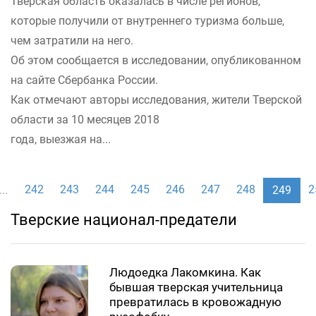
Тверская область оказалась в числе регионов,
которые получили от внутреннего туризма больше,
чем затратили на него.
Об этом сообщается в исследовании, опубликованном
на сайте Сбербанка России.
Как отмечают авторы исследования, жители Тверской
области за 10 месяцев 2018
года, выезжая на...
242
243
244
245
246
247
248
2
...
249
Тверские национал-предатели
Людоедка Лакомкина. Как
бывшая тверская учительница
превратилась в кровожадную