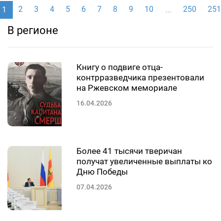
2
3
4
5
6
7
8
9
10
250
251
1
...
В регионе
Книгу о подвиге отца-
контрразведчика презентовали
на Ржевском мемориале
16.04.2026
Более 41 тысячи тверичан
получат увеличенные выплаты ко
Дню Победы
07.04.2026