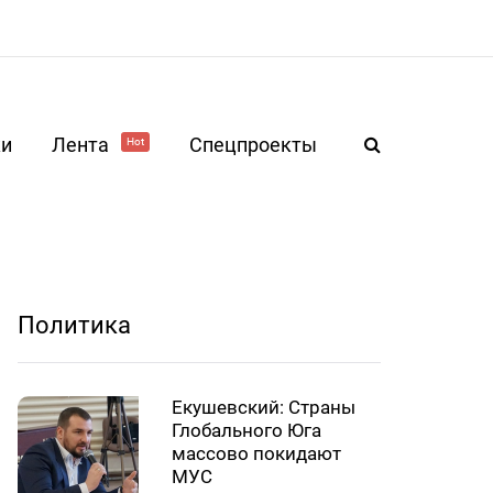
ки
Лента
Спецпроекты
Hot
Политика
Екушевский: Страны
Глобального Юга
массово покидают
МУС