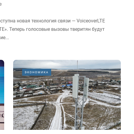
е
тупна новая технология связи — VoiceoverLTE
 LTE». Теперь голосовые вызовы тверитян будут
е...
ЭКОНОМИКА