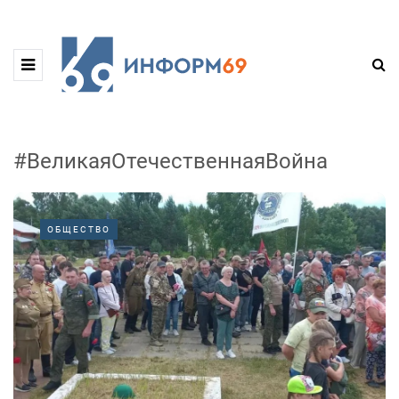
#ВеликаяОтечественнаяВойна
ОБЩЕСТВО