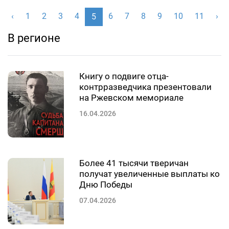
‹
1
2
3
4
6
7
8
9
10
11
›
5
В регионе
Книгу о подвиге отца-
контрразведчика презентовали
на Ржевском мемориале
16.04.2026
Более 41 тысячи тверичан
получат увеличенные выплаты ко
Дню Победы
07.04.2026