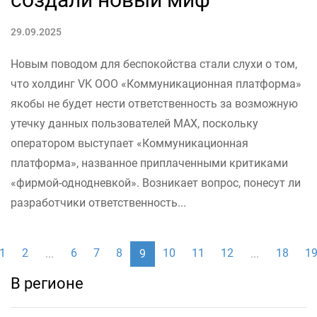
29.09.2025
Новым поводом для беспокойства стали слухи о том,
что холдинг VK ООО «Коммуникационная платформа»
якобы не будет нести ответственность за возможную
утечку данных пользователей MAX, поскольку
оператором выступает «Коммуникационная
платформа», названное приплаченными критиками
«фирмой-однодневкой». Возникает вопрос, понесут ли
разработчики ответственность...
1
2
6
7
8
10
11
12
18
1
...
9
...
В регионе