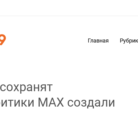
Главная
Рубри
 сохранят
ритики MAX создали