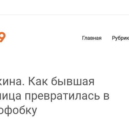
Главная
Рубри
ина. Как бывшая
ница превратилась в
офобку