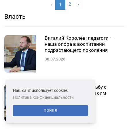
2
›
‹
1
Власть
Виталий Королёв: педагоги —
наша опора в воспитании
подрастающего поколения
30.07.2026
В Твери обсудили борьбу с
Наш сайт использует cookies
кибермошенниками и сим-
Политика конфиденциальности
боксами
29.07.2026
ПОНЯЛ