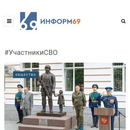
#УчастникиСВО
ОБЩЕСТВО