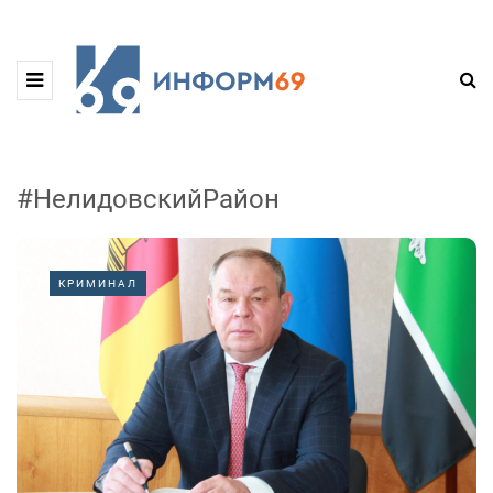
#НелидовскийРайон
КРИМИНАЛ