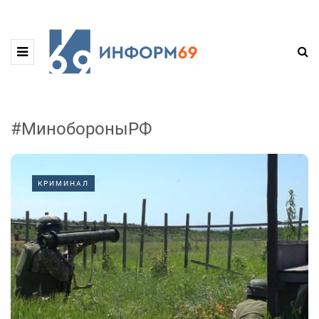
#МинобороныРФ
КРИМИНАЛ