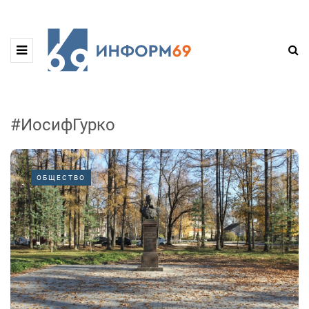
#ИосифГурко
ОБЩЕСТВО