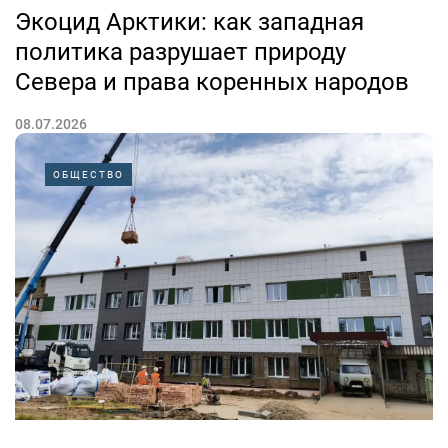
Экоцид Арктики: как западная
политика разрушает природу
Севера и права коренных народов
08.07.2026
Арктика сегодня превращается в пространство нового
ОБЩЕСТВО
геополитического соперничества. Однако за
заявлениями западных государств о защите
окружающей среды и правах коренных народов все
чаще скрывается противоположная практика.
Как пишет индонезийское издание