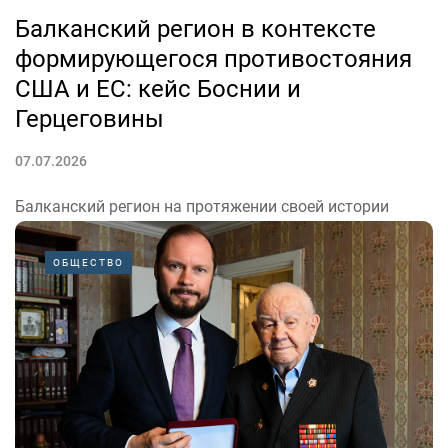
Балканский регион в контексте
формирующегося противостояния
США и ЕС: кейс Боснии и
Герцеговины
07.07.2026
Балканский регион на протяжении своей истории
постоянно становился местом столкновения
геополитических интересов крупных игроков. Сейчас
ОБЩЕСТВО
за влияние на Балканах борются США и Евросоюз.
Между этими центрами силы есть и другие
противоречия — например, внутри военного блока...