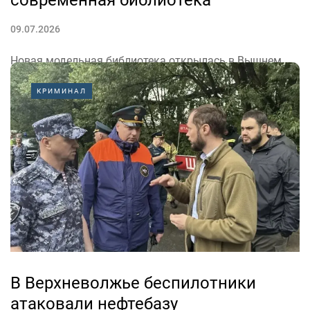
09.07.2026
Новая модельная библиотека открылась в Вышнем
Волочке. Об этом сообщил врио губернатора Тверской
КРИМИНАЛ
области Виталий Королёв в канале в «Максе».
«Это уже вторая в округе и десятая в Тверской
области. Здесь можно и почитать в уютной зоне
отдыха, и поработать...
В Верхневолжье беспилотники
атаковали нефтебазу