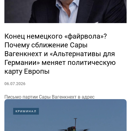
и в меньшей степени геополитическим разумом,
нередко гибли на защите чужих интересов...
Конец немецкого «файрвола»?
Почему сближение Сары
Вагенкнехт и «Альтернативы для
Германии» меняет политическую
карту Европы
06.07.2026
Письмо партии Сары Вагенкнехт в адрес
«Альтернативы для Германии» выглядит как
КРИМИНАЛ
очередная новость о выборах. В действительности же
оно ставит под сомнение один из фундаментальных
принципов немецкой политической модели после