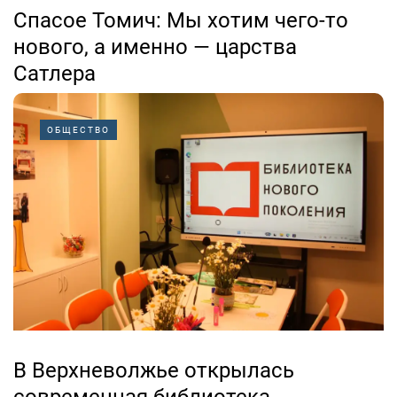
Спасое Томич: Мы хотим чего-то
нового, а именно — царства
Сатлера
09.07.2026
ОБЩЕСТВО
В своё время великий Бранко Радичевич пел: «Мы
хотим чего-то нового…», жаждя воодушевлённого,
бунтарского и свободолюбивого духа. Века прошли, и
вот мы в сегодняшней Черногории, где этот крик о
«новом» наконец-то был услышан, но в несколько...
В Верхневолжье открылась
современная библиотека