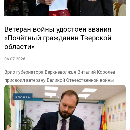
Ветеран войны удостоен звания
«Почётный гражданин Тверской
области»
06.07.2026
Врио губернатора Верхневолжья Виталий Королев
присвоил ветерану Великой Отечественной войны
Николаю Владимирову звание «Почётный гражданин
Тверской области».
ВЛАСТЬ
Виталий Королев был восхищен биографией ветерана.
О чем врио главы региона рассказал в своём канале в
«Максе».