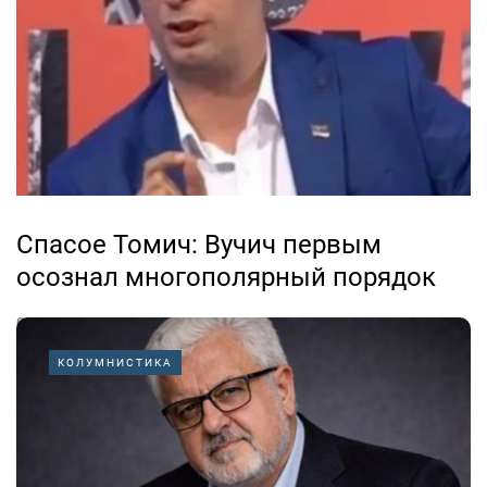
нему со всей собранностью и полным пониманием
стоящих перед регионом задач. Впереди большая...
Спасое Томич: Вучич первым
осознал многополярный порядок
06.07.2026
КОЛУМНИСТИКА
История сербского народа слишком часто была
историей трагического опоздания за великими
мировыми событиями. Через наши спины ломались
ветры великих держав, а мы, руководствуясь сердцем