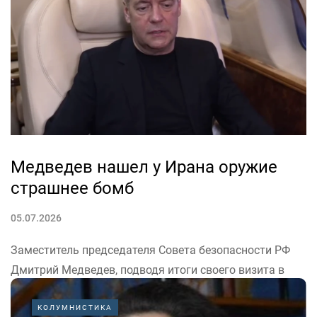
перехвачены и уничтожены 519 украинских
беспилотных летательных аппаратов самолетного
типа», –...
Медведев нашел у Ирана оружие
страшнее бомб
05.07.2026
Заместитель председателя Совета безопасности РФ
Дмитрий Медведев, подводя итоги своего визита в
Иран 4 июля, сделал ряд заявлений. Они касаются
российско-иранских отношений и геополитической
КОЛУМНИСТИКА