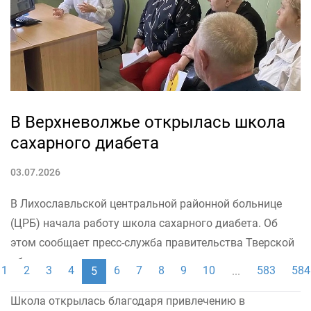
Помимо Черногории, не существует меньшего
государства со столь большим предложением
идентичностей.
Первая группа — это старомодные сербы, которые не
хотят вносить никаких новшеств, а держатся...
В Верхневолжье открылась школа
сахарного диабета
03.07.2026
В Лихославльской центральной районной больнице
(ЦРБ) начала работу школа сахарного диабета. Об
этом сообщает пресс-служба правительства Тверской
области.
1
2
3
4
6
7
8
9
10
583
584
5
...
Школа открылась благодаря привлечению в