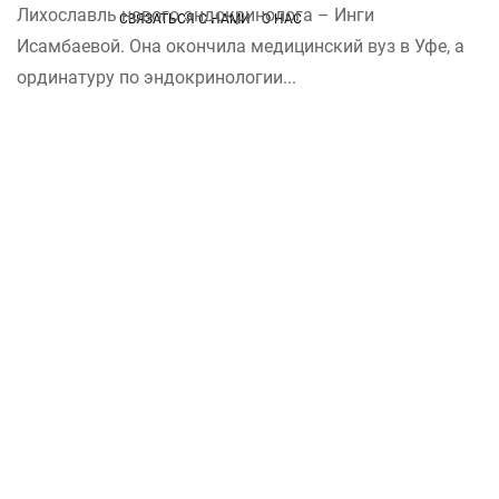
Лихославль нового эндокринолога – Инги
СВЯЗАТЬСЯ С НАМИ
О НАС
Исамбаевой. Она окончила медицинский вуз в Уфе, а
ординатуру по эндокринологии...