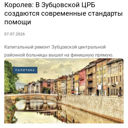
Королев: В Зубцовской ЦРБ
создаются современные стандарты
помощи
07.07.2026
Капитальный ремонт Зубцовской центральной
районной больницы вышел на финишную прямую.
Готовность объекта достигла 70%, сообщил врио
губернатора Тверской области Виталий Королев в
ПОЛИТИКА
своём канале в «Максе».
«Раньше за многими сложными исследованиями
людям приходилось ездить в соседний Ржев или
Тверь. Важно,...