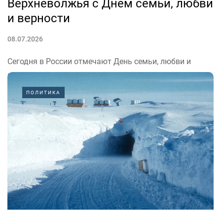
Верхневолжья с Днем семьи, любви
и верности
08.07.2026
Сегодня в России отмечают День семьи, любви и
верности. С этим событием тверичан поздравил врио
губернатора Верхневолжья Виталий Королев.
ПОЛИТИКА
«Особые слова хотелось бы адресовать каждой из 58
счастливых пар нашего региона, которые именно
сегодня соединяют свои судьбы. Ваш союз должен...