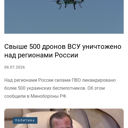
Второй мировой войны – отказ системных...
Свыше 500 дронов ВСУ уничтожено
над регионами России
06.07.2026
Над регионами России силами ПВО ликвидировано
более 500 украинских беспилотников. Об этом
сообщили в Минобороны РФ.
Фото: Минобороны РФ
«В течение ночи дежурными средствами ПВО
ПОЛИТИКА