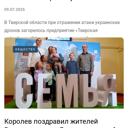
09.07.2026
В Тверской области при отражении атаки украинских
дронов загорелось предприятие «Тверская
нефтебаза». Об этом сообщил врио губернатора
Верхневолжья Виталий Королев.
ОБЩЕСТВО
«Штаб развёрнут. Координируем мероприятия по
ликвидации последствий происшествия и
обеспечению дальнейшей безопасности объекта», –
написал Виталий Королев.Сейчас открытое горение...
Королев поздравил жителей