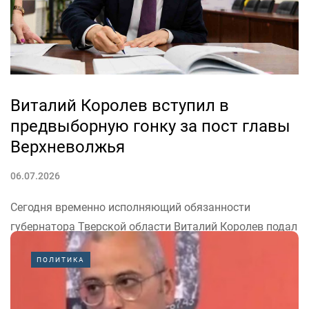
«Сто лет жизни, в которых уместилось...
Виталий Королев вступил в
предвыборную гонку за пост главы
Верхневолжья
06.07.2026
Сегодня временно исполняющий обязанности
губернатора Тверской области Виталий Королев подал
документы в региональную избирательную комиссию,
ПОЛИТИКА
передает пресс-служба правительства Верхневолжья.
«Это серьёзный и ответственный шаг — подошёл к