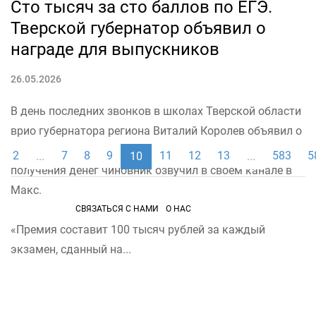
Сто тысяч за сто баллов по ЕГЭ.
Тверской губернатор объявил о
награде для выпускников
26.05.2026
В день последних звонков в школах Тверской области
врио губернатора региона Виталий Королев объявил о
решении поощрить некоторых выпускников. Условия
2
7
8
9
11
12
13
583
5
...
10
...
получения денег чиновник озвучил в своем канале в
Макс.
СВЯЗАТЬСЯ С НАМИ
О НАС
«Премия составит 100 тысяч рублей за каждый
экзамен, сданный на...