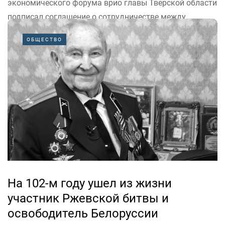
экономического форума врио главы Тверской области
подписал соглашение о сотрудничестве между
региональным правительством и ОАО «Тверская
ОБЩЕСТВО
фармацевтическая фабрика». Благодаря этому
увеличится производство лекарств. Об этом сообщает
пресс-служба правительства Верхневолжья.
«Предприятие с советских времен снабжает наших
потребителей самыми...
На 102-м году ушел из жизни
участник Ржевской битвы и
освободитель Белоруссии