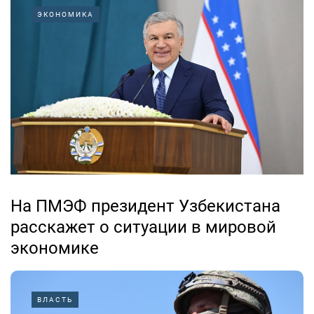
односторонних санкций против России для улучшения
ЭКОНОМИКА
отношений с Москвой. Такое заявление сделал лидер
молдавской оппозиции Игорь Додон на полях
Петербургского экономического форума.
Фото:...
На ПМЭФ президент Узбекистана
расскажет о ситуации в мировой
экономике
03.06.2026
ВЛАСТЬ
Президент Узбекистана Шавкат Мирзиеев поделится