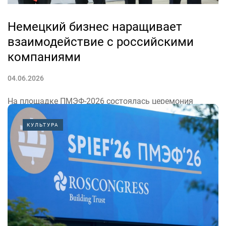
Немецкий бизнес наращивает
взаимодействие с российскими
компаниями
04.06.2026
На площадке ПМЭФ-2026 состоялась церемония
открытия офиса Российско-Германской
КУЛЬТУРА
внешнеторговой палаты в Санкт-Петербурге. Тем
самым немецкий бизнес показал заинтересованность
в работе на российском рынке, несмотря на
геополитические противоречия. Об этом сообщает
Росконгресс.