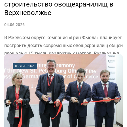
строительство овощехранилищ в
Верхневолжье
04.06.2026
В Ржевском округе компания «Грин Фьюлз» планирует
построить десять современных овощехранилищ общей
площадью 15 тысяч квадратных метров. Реализация
проекта намечена на 2026–2027 годы, а объем
ПОЛИТИКА
инвестиций составит 1,4 миллиарда рублей. Об этом
сообщили в пресс-службе правительства Тверской
области.
Соглашение о...