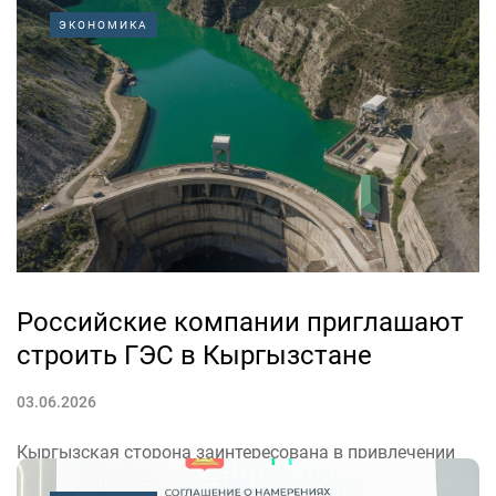
будут защищать важные объекты в регионе. Об этом
ЭКОНОМИКА
сообщает пресс-служба правительства Тверской
области.
«В этот период за участниками отряда будут
сохраняться рабочие места и заработная плата. Также
предусмотрена денежная выплата...
Российские компании приглашают
строить ГЭС в Кыргызстане
03.06.2026
Кыргызская сторона заинтересована в привлечении
российских инвестиций и технологий для