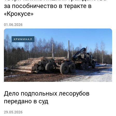
за пособничество в теракте в
«Крокусе»
01.06.2026
Российского гражданства лишили восемь выходцев из
КРИМИНАЛ
стран Центральной Азии. Среди них оказался житель
Тверской области, который помог пособнику теракта в
«Крокус Сити Холле» получить вид на жительство в
РФ. Об этом сообщает ЦОС ФСБ России.
«Житель Тверской области неоднократно привлекался
к...
Дело подпольных лесорубов
передано в суд
29.05.2026