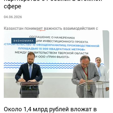
сфере
04.06.2026
Казахстан понимает важность взаимодействия с
Россией в атомной сфере, особенно совместной
ЭКОНОМИКА
работы над дорогостоящими проектами. Такое
заявление сделал глава Агентства Казахстана по
атомной энергии Алмасадам Саткалиев на полях
Петербургского экономического форума (ПМЭФ).
Около 1,4 млрд рублей вложат в