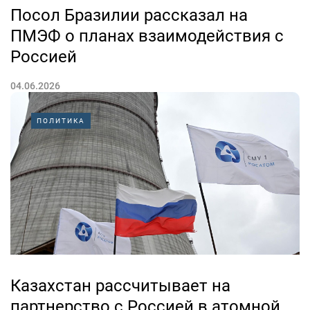
Посол Бразилии рассказал на
ПМЭФ о планах взаимодействия с
Россией
04.06.2026
В рамках бизнес-диалога «Россия – Бразилия» на
ПОЛИТИКА
площадке Петербургского экономического форума
посол Бразилии в РФ Сержио Родригес дос Сантос
рассказал о последовательном развитии
стратегического партнерства между странами. В том
числе, речь шла...
Казахстан рассчитывает на
партнерство с Россией в атомной