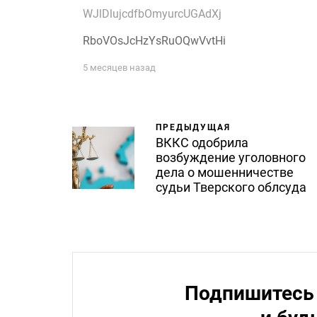
WJlDlujcdfbOmyurcUGAdXj
RboVOsJcHzYsRuOQwVvtHi
5 месяцев назад
ПРЕДЫДУЩАЯ
ВККС одобрила
возбуждение уголовного
дела о мошенничестве
судьи Тверского облсуда
Подпишитесь 