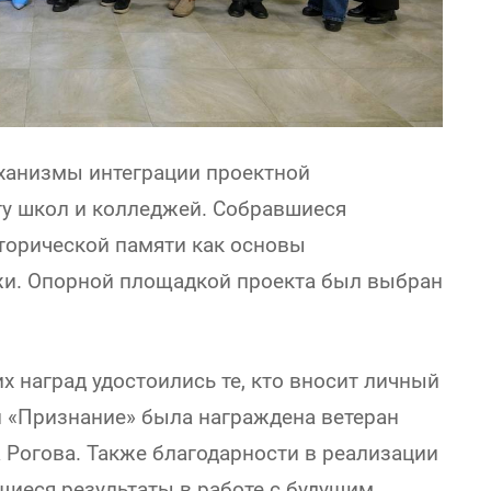
ханизмы интеграции проектной
ту школ и колледжей. Собравшиеся
торической памяти как основы
жи. Опорной площадкой проекта был выбран
 наград удостоились те, кто вносит личный
й «Признание» была награждена ветеран
 Рогова. Также благодарности в реализации
щиеся результаты в работе с будущим