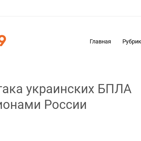
Главная
Рубри
така украинских БПЛА
ионами России