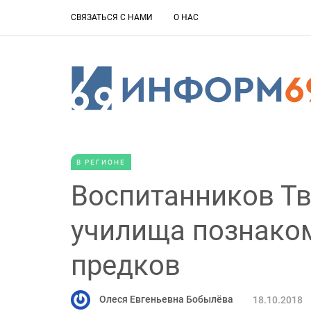
СВЯЗАТЬСЯ С НАМИ
О НАС
В РЕГИОНЕ
Воспитанников Тв
училища познако
предков
Олеся Евгеньевна Бобылёва
18.10.2018