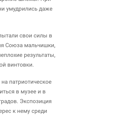
ни умудрились даже
пытали свои силы в
ния Союза мальчишки,
неплохие результаты,
ой винтовки.
 на патриотическое
ться в музее и в
градов. Экспозиция
ерес к нему среди