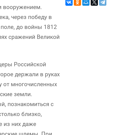
и вооружением.
ка, через победу в
 поле, до войны 1812
олях сражений Великой
церы Российской
орое держали в руках
у от многочисленных
ские земли.
ый, познакомиться с
только близко,
 из них даже
арские шлемы. При