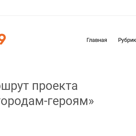
Главная
Рубри
шрут проекта
городам-героям»