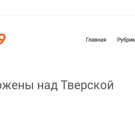
Главная
Рубри
ожены над Тверской