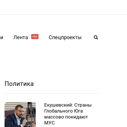
ки
Лента
Спецпроекты
Hot
Политика
Екушевский: Страны
Глобального Юга
массово покидают
МУС