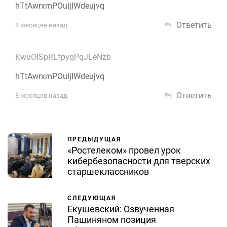
hTtAwrxmPOuljIWdeujvq
Ответить
8 месяцев назад
KwuOISpRLfpyqPqJLeNzb
hTtAwrxmPOuljIWdeujvq
Ответить
8 месяцев назад
ПРЕДЫДУЩАЯ
«Ростелеком» провел урок
кибербезопасности для тверских
старшеклассников
СЛЕДУЮЩАЯ
Екушевский: Озвученная
Пашиняном позиция