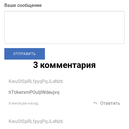
Ваше сообщение
3 комментария
KwuOISpRLfpyqPqJLeNzb
hTtAwrxmPOuljIWdeujvq
Ответить
8 месяцев назад
KwuOISpRLfpyqPqJLeNzb