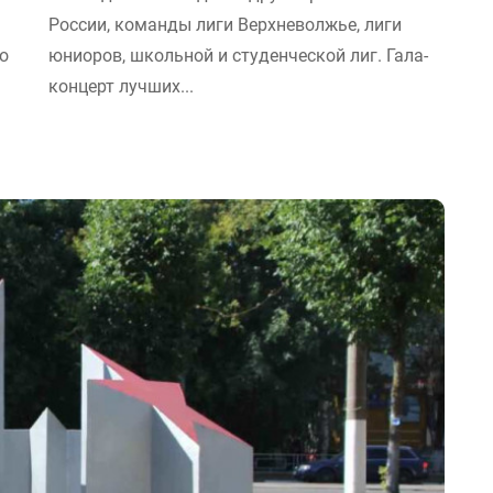
России, команды лиги Верхневолжье, лиги
о
юниоров, школьной и студенческой лиг. Гала-
концерт лучших...