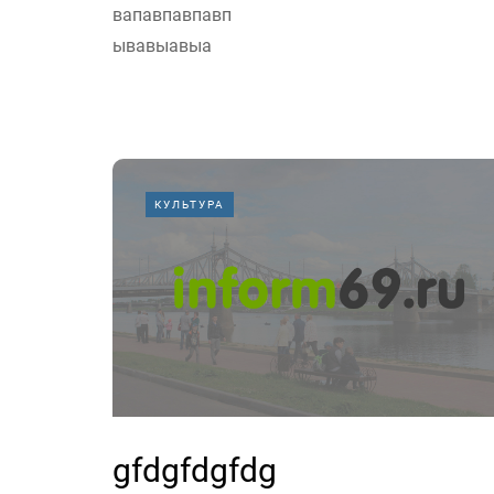
вапавпавпавп
ывавыавыа
КУЛЬТУРА
gfdgfdgfdg