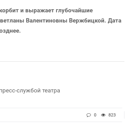
скорбит и выражает глубочайшие
Светланы Валентиновны Вержбицкой. Дата
озднее.
пресс-службой театра
0
823