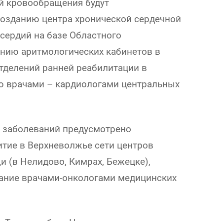
й кровообращения будут
озданию центра хронической сердечной
сердий на базе Областного
анию аритмологических кабинетов в
тделений ранней реабилитации в
ю врачами – кардиологами центральных
х заболеваний предусмотрено
тие в Верхневолжье сети центров
 (в Нелидово, Кимрах, Бежецке),
вание врачами-онкологами медицинских