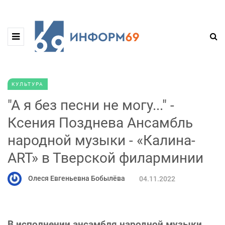
КУЛЬТУРА
"А я без песни не могу..." -
Ксения Позднева Ансамбль
народной музыки - «Калина-
ART» в Тверской филарминии
Олеся Евгеньевна Бобылёва
04.11.2022
В исполнении ансамбля народной музыки