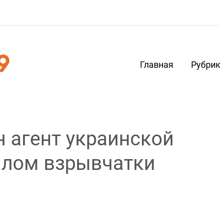
Главная
Рубри
 агент украинской
алом взрывчатки