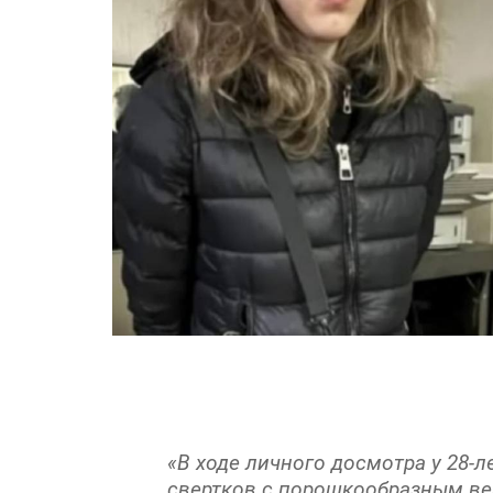
«В ходе личного досмотра у 28-
свертков с порошкообразным ве