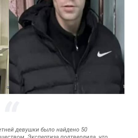
летней девушки было найдено 50
ществом. Экспертиза подтвердила, что