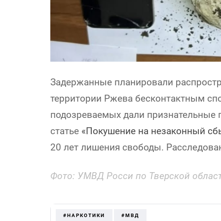
Задержанные планировали распростр
территории Ржева бесконтактным спо
подозреваемых дали признательные 
статье
«П
окушение на незаконный сб
20 лет лишения свободы. Расследова
Фото: УМВД Росси по Тверской облас
#НАРКОТИКИ
#МВД