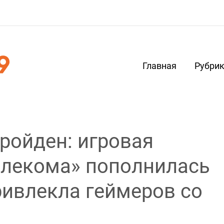
Главная
Рубри
ройден: игровая
елекома» пополнилась
ривлекла геймеров со