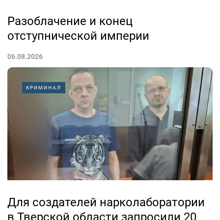
Разоблачение и конец
отступнической империи
06.08.2026
Кант, Путин… Человек не средство, а высшая цель!
КРИМИНАЛ
Что является моральным, легальным и приемлемым в
отношениях между людьми и в отношениях человека
со Вселенной?
Если как основополагающую духовно-нравственную
ценность...
Для создателей нарколаборатории
в Тверской области запросили 20