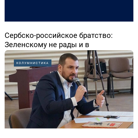
Сербско-российское братство:
Зеленскому не рады и в
собственной стране
КОЛУМНИСТИКА
07.08.2026
В преддверии объявленного визита Владимира
Зеленского в Сербию, представители инициативного
комитета Сербско-российского братства опубликовали
следующее заявление:
«У Владимира Зеленского...