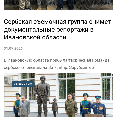
Сербская съемочная группа снимет
документальные репортажи в
Ивановской области
31.07.2026
В Ивановскую область прибыла творческая команда
сербского телеканала Balkantrip. Зарубежные
журналисты по итогам экспедиции выпустят серию
документальных репортажей.
ОБЩЕСТВО
Возглавляет делегацию известный тележурналист
Саша Чубрович. Вместе со своей командой он создает
проекты, раскрывающие культурные и исторические
связи между Сербией и странами Восточной...