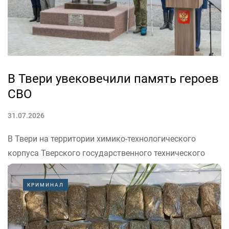
В Твери увековечили память героев
СВО
31.07.2026
В Твери на территории химико-технологического
корпуса Тверского государственного технического
университета (ТвГТУ) торжественно открыли
скульптурную композицию «Во имя жизни». Памятник
КРИМИНАЛ
стал данью уважения мужеству и самопожертвованию
российских военнослужащих, отдавших свои жизни
при выполнении боевых задач в зоне СВО.