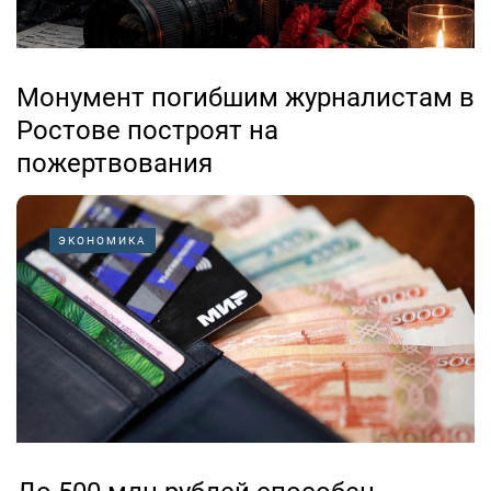
Монумент погибшим журналистам в
Ростове построят на
пожертвования
04.08.2026
ЭКОНОМИКА
Профессия журналиста на войне — это всегда выбор
между собственной безопасностью и правдой.
История донской журналистики знает немало имен
тех, кто не вернулся с полей и оставался верным
своему долгу до последнего вздоха. От Елены
Ширман, расстрелянной фашистами в 1942...