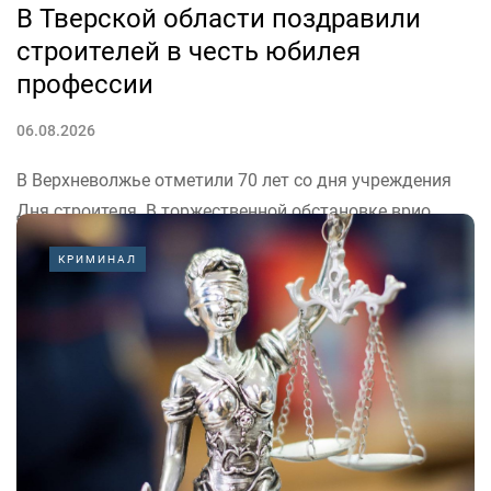
В Тверской области поздравили
строителей в честь юбилея
профессии
06.08.2026
В Верхневолжье отметили 70 лет со дня учреждения
Дня строителя. В торжественной обстановке врио
губернатора Тверской области Виталий Королёв
КРИМИНАЛ
поблагодарил тех, кто ежедневно меняет облик
городов и поселков.
«Спасибо строителям за профессионализм, верность
делу и умение создавать на века»,...