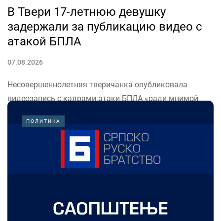
В Твери 17-летнюю девушку
задержали за публикацию видео с
атакой БПЛА
07.08.2026
Несовершеннолетняя тверичанка опубликовала
видеозапись с кадрами атаки БПЛА «ради мнимой
популярности». Об этом сообщили в пресс-службе
ПОЛИТИКА
УМВД России по Тверской области.
«Девушку задержали. В отделе полиции она записала
видео с извинениями. На неё составили протокол по
статье о невыполнении правил...