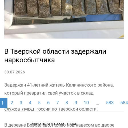
«Монумент установлен по...
В Тверской области задержали
наркосбытчика
30.07.2026
Задержан 41-летний житель Калининского района,
который превратил свой участок в склад
запрещенных веществ. Об этом сообщает пресс-
2
3
4
5
6
7
8
9
10
583
584
1
...
служба УМВД России по Тверской области.
СВЯЗАТЬСЯ С НАМИ
О НАС
В деревне Боровлёво, прямо под навесом во дворе