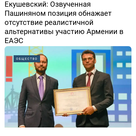
Екушевский: Озвученная
Пашиняном позиция обнажает
отсутствие реалистичной
альтернативы участию Армении в
ЕАЭС
07.08.2026
ОБЩЕСТВО
Анализ недавних публичных заявлений премьер-
министра Армении позволяет предположить, что мы
имеем дело не столько с самостоятельным
тактическим манёвром, сколько с проявлением
внешнего управляющего воздействия. Об этом