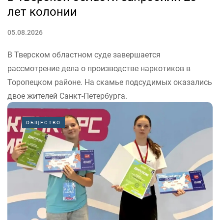
лет колонии
05.08.2026
В Тверском областном суде завершается
рассмотрение дела о производстве наркотиков в
Торопецком районе. На скамье подсудимых оказались
двое жителей Санкт-Петербурга.
«Заместитель прокурора Тверской области Александр
ОБЩЕСТВО
Бодягин потребовал до 20 лет колонии для участников
организованной группы, производивших наркотики в
подпольной нарколаборатории»,...