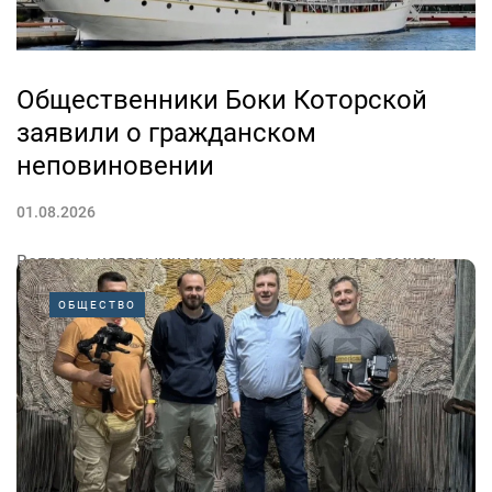
Общественники Боки Которской
заявили о гражданском
неповиновении
01.08.2026
Вопросы, которыми мы как организация в рамках
Совета НПО Боки Которской занимались последние
ОБЩЕСТВО
два года и которые касаются требований Хорватии,
входят в заключительную фазу и в конечном итоге
получат свой эпилог в виде очередной капитуляции
политики...