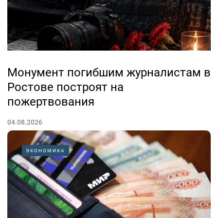
Монумент погибшим журналистам в
Ростове построят на
пожертвования
04.08.2026
Профессия журналиста на войне — это всегда выбор
ЭКОНОМИКА
между собственной безопасностью и правдой.
История донской журналистики знает немало имен
тех, кто не вернулся с полей и оставался верным
своему долгу до последнего вздоха. От Елены
Ширман, расстрелянной фашистами в 1942...