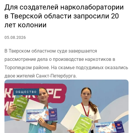
Для создателей нарколаборатории
в Тверской области запросили 20
лет колонии
05.08.2026
В Тверском областном суде завершается
рассмотрение дела о производстве наркотиков в
Торопецком районе. На скамье подсудимых оказались
двое жителей Санкт-Петербурга.
«Заместитель прокурора Тверской области Александр
ОБЩЕСТВО
Бодягин потребовал до 20 лет колонии для участников
организованной группы, производивших наркотики в
подпольной нарколаборатории»,...