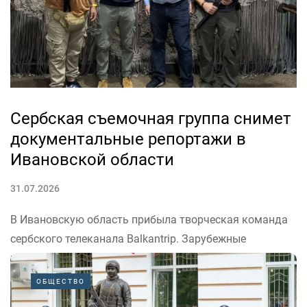
политики...
Сербская съемочная группа снимет
документальные репортажи в
Ивановской области
31.07.2026
В Ивановскую область прибыла творческая команда
сербского телеканала Balkantrip. Зарубежные
журналисты по итогам экспедиции выпустят серию
документальных репортажей.
ОБЩЕСТВО
Возглавляет делегацию известный тележурналист