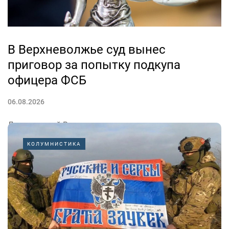
В Верхневолжье суд вынес
приговор за попытку подкупа
офицера ФСБ
06.08.2026
Двое жителей Верхневолжья пытались передать
сотруднику госбезопасности 400 тысяч рублей, чтобы
КОЛУМНИСТИКА
тот закрыл глаза на незаконное пребывание
иностранных граждан в России.
Видео: Пресс-служба УФСБ России по Тверской
области
«Суд назначил...