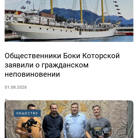
малого и среднего предпринимательства»,...
Общественники Боки Которской
заявили о гражданском
неповиновении
01.08.2026
Вопросы, которыми мы как организация в рамках
Совета НПО Боки Которской занимались последние
ОБЩЕСТВО
два года и которые касаются требований Хорватии,
входят в заключительную фазу и в конечном итоге
получат свой эпилог в виде очередной капитуляции