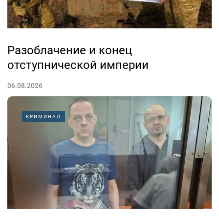
Разоблачение и конец
отступнической империи
06.08.2026
Кант, Путин… Человек не средство, а высшая цель!
КРИМИНАЛ
Что является моральным, легальным и приемлемым в
отношениях между людьми и в отношениях человека
со Вселенной?
Если как основополагающую духовно-нравственную
ценность...