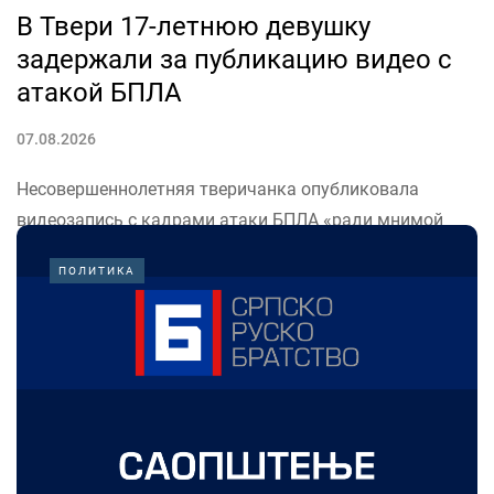
В Твери 17-летнюю девушку
задержали за публикацию видео с
атакой БПЛА
07.08.2026
Несовершеннолетняя тверичанка опубликовала
видеозапись с кадрами атаки БПЛА «ради мнимой
популярности». Об этом сообщили в пресс-службе
ПОЛИТИКА
УМВД России по Тверской области.
«Девушку задержали. В отделе полиции она записала
видео с извинениями. На неё составили протокол по
статье о невыполнении правил...