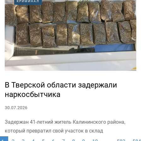
КРИМИНАЛ
стал данью уважения мужеству и самопожертвованию
российских военнослужащих, отдавших свои жизни
при выполнении боевых задач в зоне СВО.
«Монумент установлен по...
В Тверской области задержали
наркосбытчика
30.07.2026
Задержан 41-летний житель Калининского района,
который превратил свой участок в склад
запрещенных веществ. Об этом сообщает пресс-