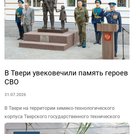
Саша Чубрович. Вместе со своей командой он создает
проекты, раскрывающие культурные и исторические
связи между Сербией и странами Восточной...
В Твери увековечили память героев
СВО
31.07.2026
В Твери на территории химико-технологического
корпуса Тверского государственного технического
университета (ТвГТУ) торжественно открыли
скульптурную композицию «Во имя жизни». Памятник