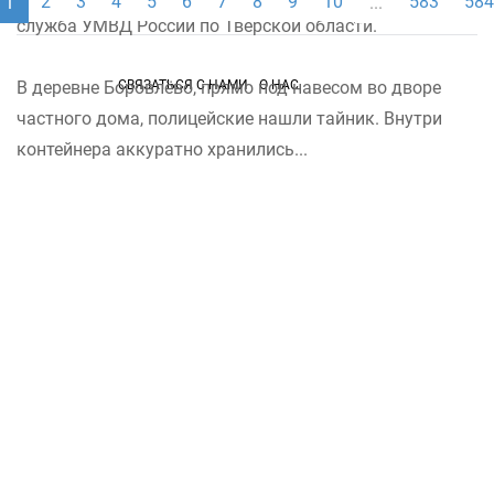
2
3
4
5
6
7
8
9
10
583
584
1
...
служба УМВД России по Тверской области.
СВЯЗАТЬСЯ С НАМИ
О НАС
В деревне Боровлёво, прямо под навесом во дворе
частного дома, полицейские нашли тайник. Внутри
контейнера аккуратно хранились...