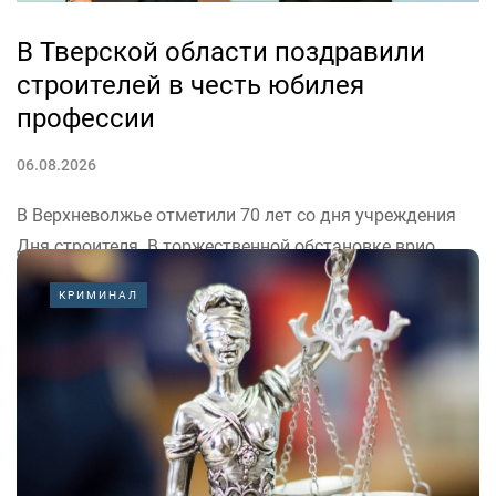
В Тверской области поздравили
строителей в честь юбилея
профессии
06.08.2026
В Верхневолжье отметили 70 лет со дня учреждения
Дня строителя. В торжественной обстановке врио
губернатора Тверской области Виталий Королёв
КРИМИНАЛ
поблагодарил тех, кто ежедневно меняет облик
городов и поселков.
«Спасибо строителям за профессионализм, верность
делу и умение создавать на века»,...