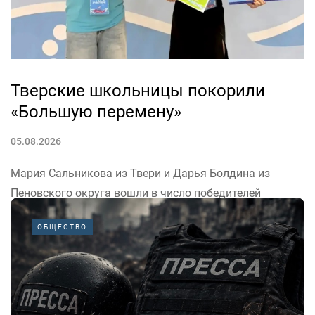
Тверские школьницы покорили
«Большую перемену»
05.08.2026
Мария Сальникова из Твери и Дарья Болдина из
Пеновского округа вошли в число победителей
всероссийского конкурса «Большая перемена»
ОБЩЕСТВО
Движения Первых. Об этом сообщил врио губернатора
Тверской области Виталий Королёв в канале в
«Максе».
«Наших школьниц и других финалистов конкурса в...