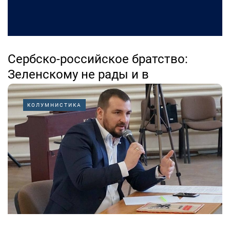
Сербско-российское братство:
Зеленскому не рады и в
собственной стране
КОЛУМНИСТИКА
07.08.2026
В преддверии объявленного визита Владимира
Зеленского в Сербию, представители инициативного
комитета Сербско-российского братства опубликовали
следующее заявление:
«У Владимира Зеленского...