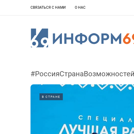
СВЯЗАТЬСЯ С НАМИ
О НАС
#РоссияСтранаВозможносте
В СТРАНЕ