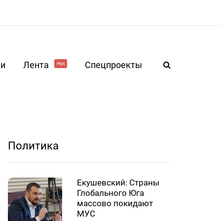
ки
Лента
Спецпроекты
Hot
Политика
Екушевский: Страны
Глобального Юга
массово покидают
МУС