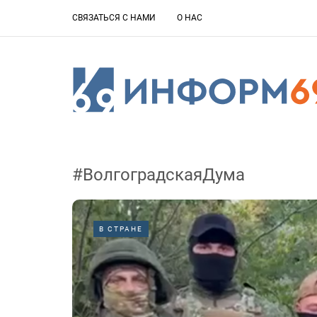
СВЯЗАТЬСЯ С НАМИ
О НАС
#ВолгоградскаяДума
В СТРАНЕ