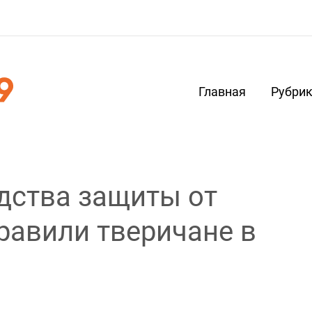
Главная
Рубри
дства защиты от
равили тверичане в