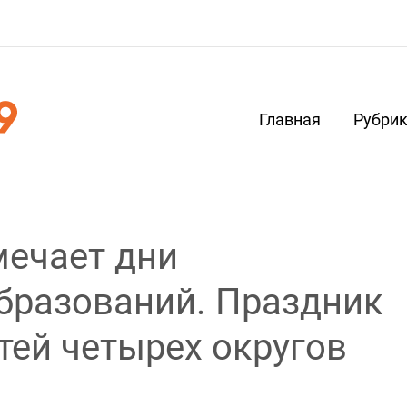
Главная
Рубри
мечает дни
бразований. Праздник
тей четырех округов