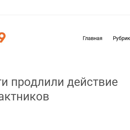
Главная
Рубри
ти продлили действие
актников