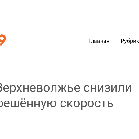
Главная
Рубри
 Верхневолжье снизили
решённую скорость