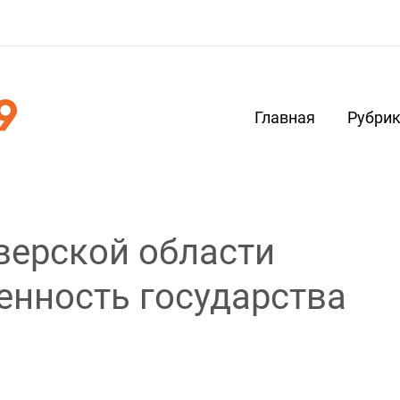
Главная
Рубри
верской области
венность государства