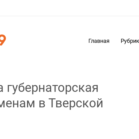
Главная
Рубри
а губернаторская
менам в Тверской