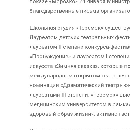
показе «Морозко» 24 января Министр
благодарственные письма организат
Школьная студия «Теремок» существуе
Лауреатом детских театральных фести
лауреатом II степени конкурса-фестив
«Пробуждение» и лауреатом I степен
искусств «Зимняя сказка», которые п
международном открытом театральном
номинации «Драматический театр» ю
лауреатами III степени. «Теремок» вы
медицинским университетом в рамках
здоровый образ жизни», активно гаст