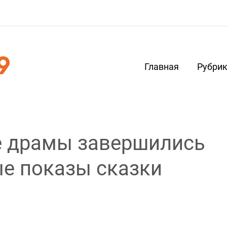
Главная
Рубри
е драмы завершились
е показы сказки