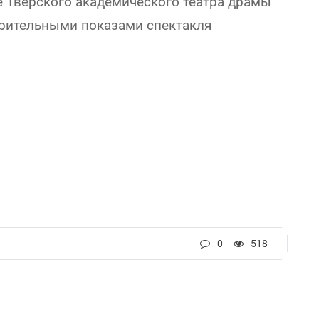
е Тверского академического театра драмы
орительными показами спектакля
0
518