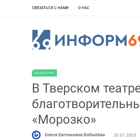
СВЯЗАТЬСЯ С НАМИ
О НАС
КУЛЬТУРА
В Тверском театр
благотворительны
«Морозко»
Олеся Евгеньевна Бобылёва
26.01.2023