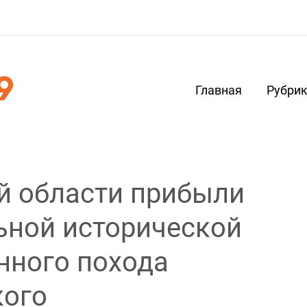
Главная
Рубри
й области прибыли
ьной исторической
нного похода
кого