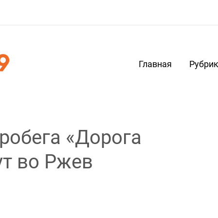
Главная
Рубри
робега «Дорога
т во Ржев