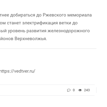
тнее добираться до Ржевского мемориала
ом станет электрификация ветки до
овый уровень развития железнодорожного
айонов Верхневолжья.
tps://vedtver.ru/
0
243