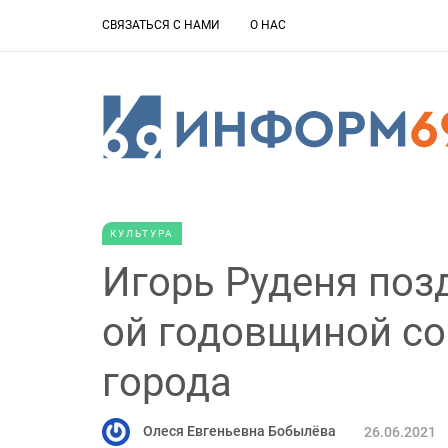
СВЯЗАТЬСЯ С НАМИ
О НАС
КУЛЬТУРА
Игорь Руденя поз
ой годовщиной со
города
Олеся Евгеньевна Бобылёва
26.06.2021