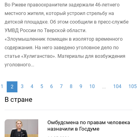
Во Ржеве правоохранители задержали 46-летнего
местного жителя, который устроил стрельбу на
детской площадке. Об этом сообщили в пресс-службе
УМВД России по Тверской области.
«Злоумышленник помещен в изолятор временного
содержания. На него заведено уголовное дело по
статье «Хулиганство». Материалы для возбуждения
уголовного...
1
3
4
5
6
7
8
9
10
104
105
2
...
В стране
Омбудсмена по правам человека
назначили в Госдуме