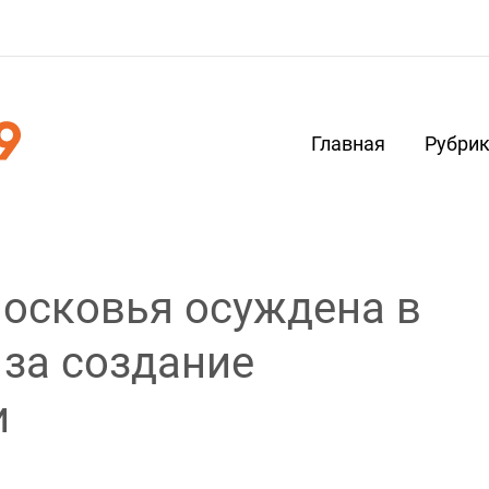
Главная
Рубри
осковья осуждена в
 за создание
и