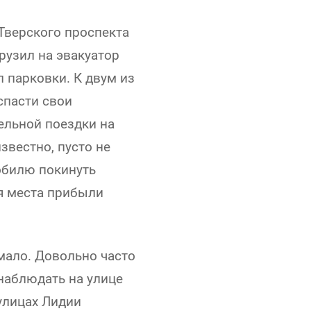
 Тверского проспекта
рузил на эвакуатор
 парковки. К двум из
спасти свои
ельной поездки на
звестно, пусто не
обилю покинуть
я места прибыли
мало. Довольно часто
наблюдать на улице
улицах Лидии