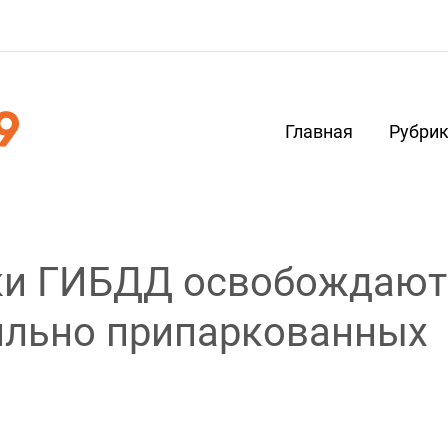
Главная
Рубри
ики ГИБДД освобождают
ильно припаркованных