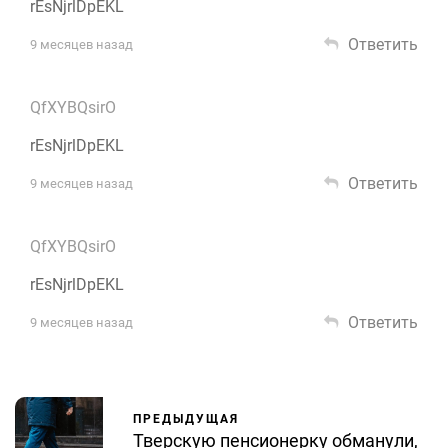
rEsNjrlDpEKL
Ответить
9 месяцев назад
QfXYBQsirO
rEsNjrlDpEKL
Ответить
9 месяцев назад
QfXYBQsirO
rEsNjrlDpEKL
Ответить
9 месяцев назад
ПРЕДЫДУЩАЯ
Тверскую пенсионерку обманули,